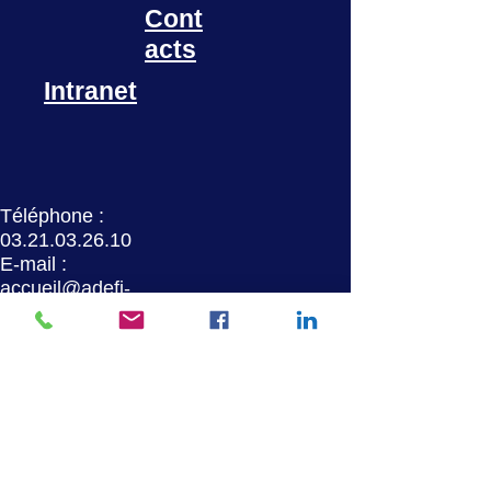
Cont
acts
Intranet
Téléphone :
03.21.03.26.10
E-mail :
accueil@adefi-
mlr.fr
Accés partenaires
FAQ
Union