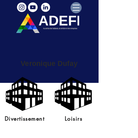
Veronique Dufay
Divertissement
Loisirs