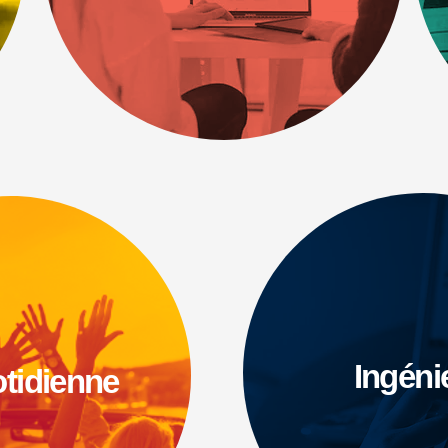
Ingéni
otidienne