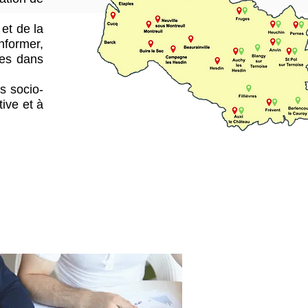
 et de la
Informer,
tes dans
s socio-
tive et à