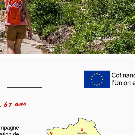
 nous sommes à vos côtés !
E
à 67 ans
compagne
ration de