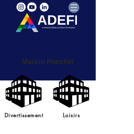
Marion Ponchel
Divertissement
Loisirs