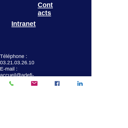
Cont
acts
Intranet
Téléphone :
03.21.03.26.10
E-mail :
accueil@adefi-
mlr.fr
Accés partenaires
FAQ
Union