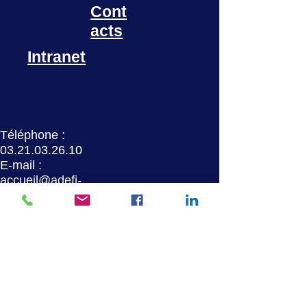
Cont
acts
Intranet
Téléphone :
03.21.03.26.10
E-mail :
accueil@adefi-
mlr.fr
Accés partenaires
FAQ
Union